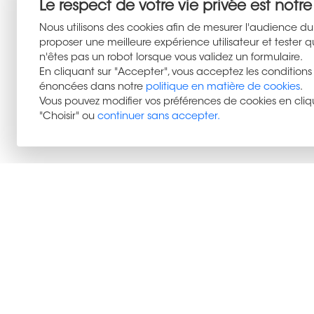
Prenez ensuite le temps de faire réaliser un
Le respect de votre vie privée est notre 
Nous utilisons des cookies afin de mesurer l'audience du 
Quelques milliers d'euros d'écart sur l
proposer une meilleure expérience utilisateur et tester 
importantes sur le délai de vente, le nombre d
n'êtes pas un robot lorsque vous validez un formulaire.
En cliquant sur "Accepter", vous acceptez les conditions
Chez
PRIMO Dunkerque
, nous utilisons 
énoncées dans notre
politique en matière de cookies
.
nous les complétons toujours par une 
Vous pouvez modifier vos préférences de cookies en cliq
remplace la connaissance du terrain.
"Choisir" ou
continuer sans accepter.
Pascal
ROHART